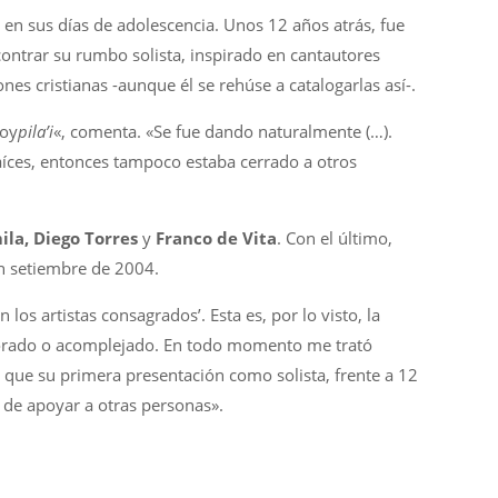
en sus días de adolescencia. Unos 12 años atrás, fue
contrar su rumbo solista, inspirado en cantautores
ones cristianas -aunque él se rehúse a catalogarlas así-.
toy
pila’i
«, comenta. «Se fue dando naturalmente (…).
aíces, entonces tampoco estaba cerrado a otros
la, Diego Torres
y
Franco de Vita
. Con el último,
en setiembre de 2004.
los artistas consagrados’. Esta es, por lo visto, la
inorado o acomplejado. En todo momento me trató
 que su primera presentación como solista, frente a 12
r de apoyar a otras personas».