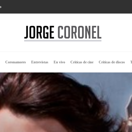
o
Coronamores
Entrevistas
En vivo
Críticas de cine
Críticas de discos
T