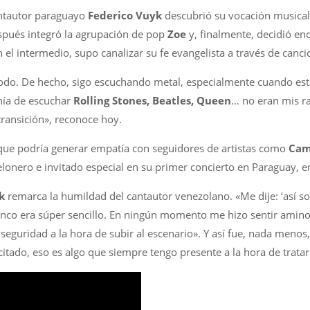
antautor paraguayo
Federico Vuyk
descubrió su vocación musical 
spués integró la agrupación de pop
Zoe
y, finalmente, decidió en
n el intermedio, supo canalizar su fe evangelista a través de canci
odo. De hecho, sigo escuchando metal, especialmente cuando es
nía de escuchar
Rolling Stones, Beatles, Queen
… no eran mis r
ransición», reconoce hoy.
 que podría generar empatía con seguidores de artistas como
Cami
lonero e invitado especial en su primer concierto en Paraguay, 
k
remarca la humildad del cantautor venezolano. «Me dije: ‘así son 
Franco era súper sencillo. En ningún momento me hizo sentir am
guridad a la hora de subir al escenario». Y así fue, nada menos,
citado, eso es algo que siempre tengo presente a la hora de trata