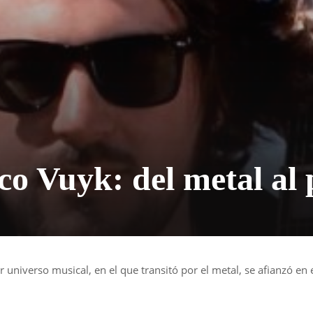
co Vuyk: del metal al
 universo musical, en el que transitó por el metal, se afianzó en