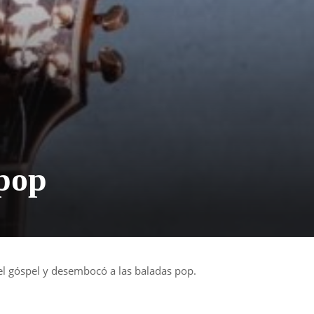
 pop
 el góspel y desembocó a las baladas pop.