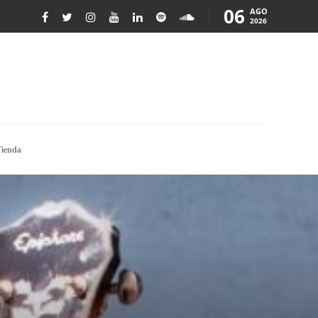
06
AGO
2026
ienda