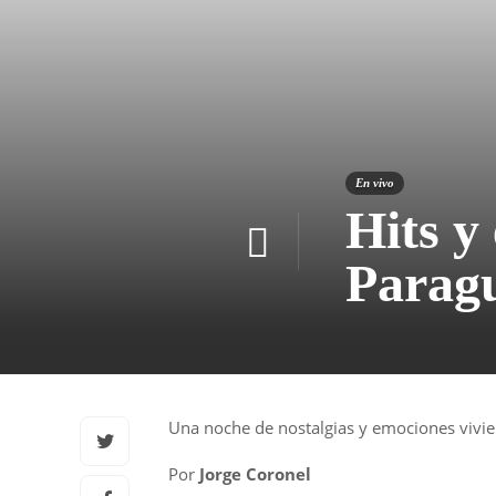
En vivo
Hits y
Parag
Una noche de nostalgias y emociones vivi
Por
Jorge Coronel