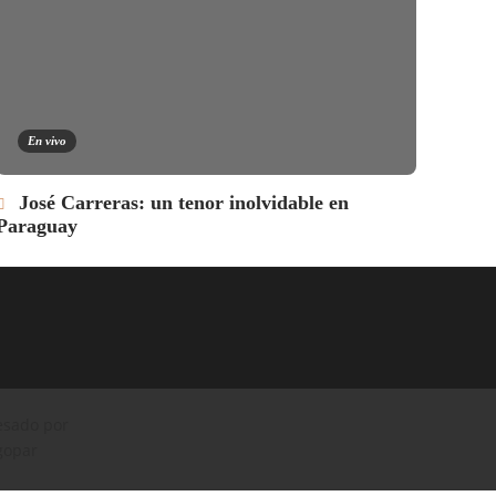
En vivo
En
José Carreras: un tenor inolvidable en
Ismae
Paraguay
canci