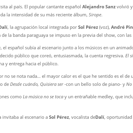
sita al país. El popular cantante español
Alejandro Sanz
volvió y
uida la intensidad de su más reciente álbum,
Sirope
.
Dalí
, la agrupación local integrada por
Sol Pérez
(voz),
André Pin
za de la banda paraguaya se impuso en la previa del show, con la
 el español subía al escenario junto a los músicos en un animado
rdecido público que coreó, entusiasmada, la cuenta regresiva.
El s
ma y entrega hacia el público.
lor no se nota nada… el mayor calor es el que he sentido es el de u
tmo de
Desde cuándo, Quisiera ser
-con un bello solo de piano- y
No
ciones como
La música no se toca
y un entrañable medley, que incl
a invitaba al escenario a
Sol Pérez
, vocalista de
Dalí
, oportunidad