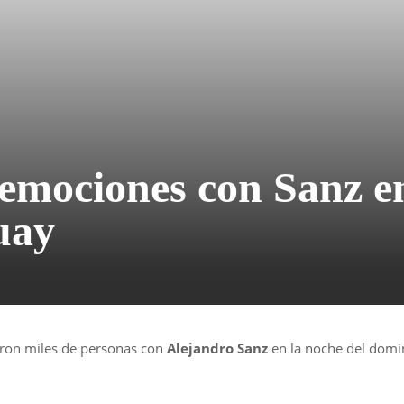
 emociones con Sanz e
uay
eron miles de personas con
Alejandro Sanz
en la noche del domi