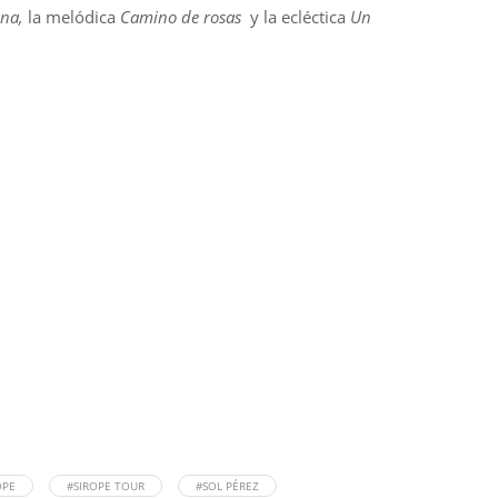
ana,
la melódica
Camino de rosas
y la ecléctica
Un
OPE
#SIROPE TOUR
#SOL PÉREZ