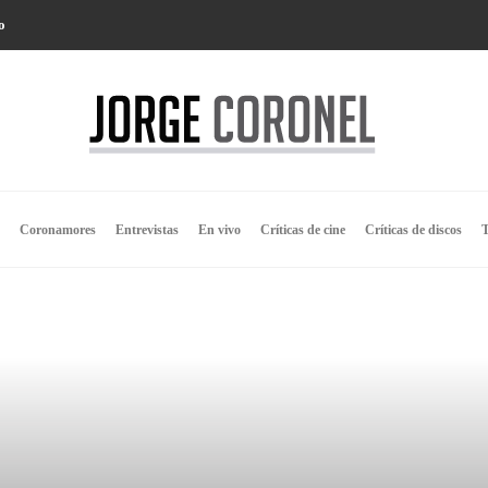
o
Coronamores
Entrevistas
En vivo
Críticas de cine
Críticas de discos
T