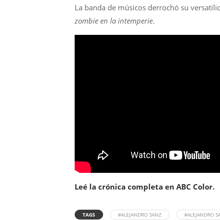
La banda de músicos derrochó su versatilid
zombie en la intemperie
.
Leé la crónica completa en ABC Color.
TAGS
#ALEJANDRO SANZ
#ALEJANDRO S