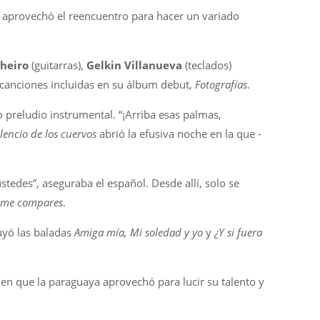
 aprovechó el reencuentro para hacer un variado
heiro
(guitarras),
Gelkin Villanueva
(teclados)
s canciones incluidas en su álbum debut,
Fotografías
.
 preludio instrumental. “¡Arriba esas palmas,
ilencio de los cuervos
abrió la efusiva noche en la que -
stedes”, aseguraba el español. Desde allí, solo se
 me compares
.
uyó las baladas
Amiga mía, Mi soledad y yo
y
¿Y si fuera
 en que la paraguaya aprovechó para lucir su talento y