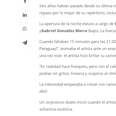
Seis años habían pasado desde su última vi
repaso por lo mejor de su repertorio, incl
La apertura de la noche estuvo a cargo de
y
Gabriel González Morra
(bajo). La fuer
Cuando faltaban 15 minutos para las 21:00,
Paraguay!”, animaba el artista ante un ena
una vez más- el artista hizo brillar su caris
“En realidad hace fresquito, pero con el ca
podían oír gritos, histeria y suspiros al ri
La intensidad empezaba a crecer con can
ella?
.
Un sorpresivo dueto inició cuando el artist
solvencia escénica.