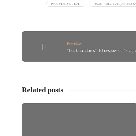
#SOL PÉREZ DE DALÍ
#SOL PÉREZ Y ALEJANDRO S
Especiales
“Los buscadores”: El después de “7 caja
Related posts