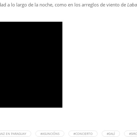
ad a lo largo de la noche, como en los arreglos de viento de
Lab
ANZ EN PARAGUAY
#ASUNCIÓNS
#CONCIERTO
#DALÍ
#SIR