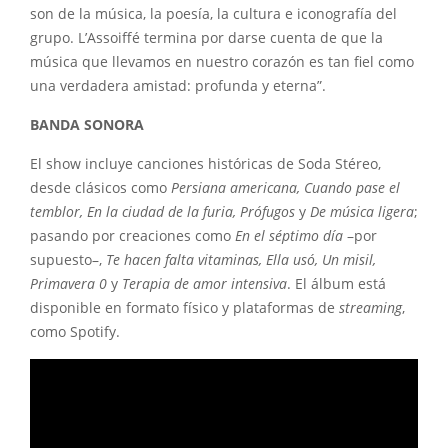
son de la música, la poesía, la cultura e iconografía del
grupo. L’Assoiffé termina por darse cuenta de que la
música que llevamos en nuestro corazón es tan fiel como
una verdadera amistad: profunda y eterna”.
BANDA SONORA
El show incluye canciones históricas de Soda Stéreo,
desde clásicos como
Persiana americana, Cuando pase el
temblor, En la ciudad de la furia, Prófugos
y
De música ligera
;
pasando por creaciones como
En el séptimo día
–por
supuesto–,
Te hacen falta vitaminas, Ella usó, Un misil,
Primavera 0
y
Terapia de amor intensiva
. El álbum está
disponible en formato físico y plataformas de
streaming
,
como Spotify.