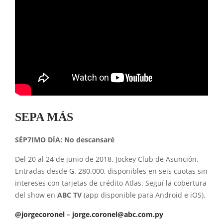
SEPA MÁS
SÉP7IMO DÍA: No descansaré
Del 20 al 24 de junio de 2018. Jockey Club de Asunción.
Entradas desde G. 280.000, disponibles en seis cuotas sin
intereses con tarjetas de crédito Atlas. Seguí la cobertura
del show en
ABC TV
(app disponible para Android e iOS).
@jorgecoronel
–
jorge.coronel@abc.com.py